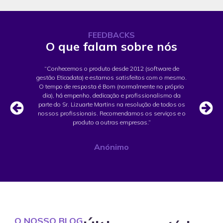
FEEDBACKS
O que falam sobre nós
iados!
“Conhecemos o produto desde 2012 (software de
“A eq
gestão Eticadata) e estamos satisfeitos com o mesmo.
iva e
O tempo de resposta é Bom (normalmente no próprio
nece
dia), há empenho, dedicação e profissionalismo da
parte do Sr. Lizuarte Martins na resolução de todos os
nossos profissionais. Recomendamos os serviços e o
produto a outras empresas.”
Anónimo
O NOSSO BLOG